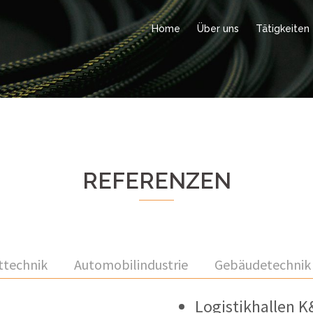
Home
Über uns
Tätigkeiten
REFERENZEN
ttechnik
Automobilindustrie
Gebäudetechnik
Logistikhallen K