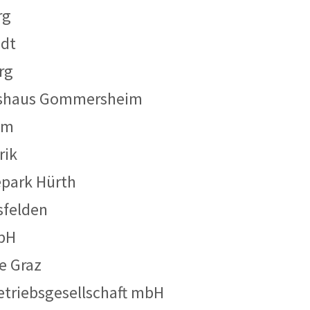
rg
adt
rg
tshaus Gommersheim
im
rik
park Hürth
felden
bH
e Graz
triebsgesellschaft mbH