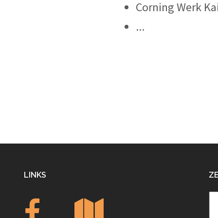
Corning Werk Kai
...
LINKS
Z