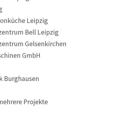
g
onküche Leipzig
zentrum Bell Leipzig
zentrum Gelsenkirchen
schinen GmbH
rk Burghausen
ehrere Projekte
n