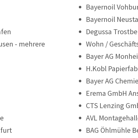
Bayernoil Vohbu
Bayernoil Neust
afen
Degussa Trostbe
sen - mehrere
Wohn / Geschäf
Bayer AG Monhe
H.Kobl Papierfab
Bayer AG Chemie
Erema GmbH Ans
CTS Lenzing Gm
he
AVL Montagehall
furt
BAG Öhlmühle Be