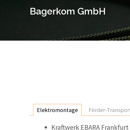
Skip
Bagerkom GmbH
to
content
Elektromontage
Förder-Transpor
Kraftwerk EBARA Frankfurt