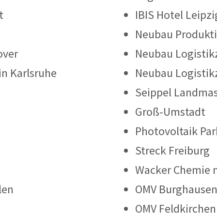
t
IBIS Hotel Leipzi
Neubau Produkti
over
Neubau Logistik
in Karlsruhe
Neubau Logistik
Seippel Landma
Groß-Umstadt
Photovoltaik Pa
Streck Freiburg
Wacker Chemie m
len
OMV Burghause
OMV Feldkirchen